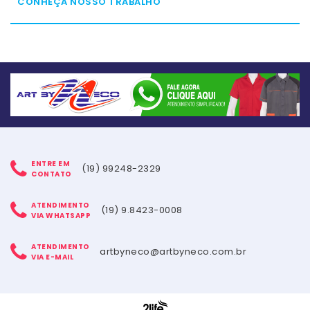
CONHEÇA NOSSO TRABALHO
ENTRE EM
(19) 99248-2329
CONTATO
ATENDIMENTO
(19) 9.8423-0008
VIA WHATSAPP
ATENDIMENTO
artbyneco@artbyneco.com.br
VIA E-MAIL