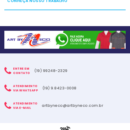
CONHEÇA NOSSO TRABALHO
ENTRE EM
(19) 99248-2329
CONTATO
ATENDIMENTO
(19) 9.8423-0008
VIA WHATSAPP
ATENDIMENTO
artbyneco@artbyneco.com.br
VIA E-MAIL