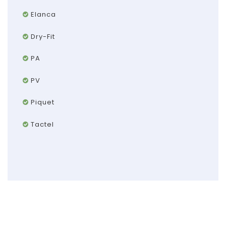
Elanca
Dry-Fit
PA
PV
Piquet
Tactel